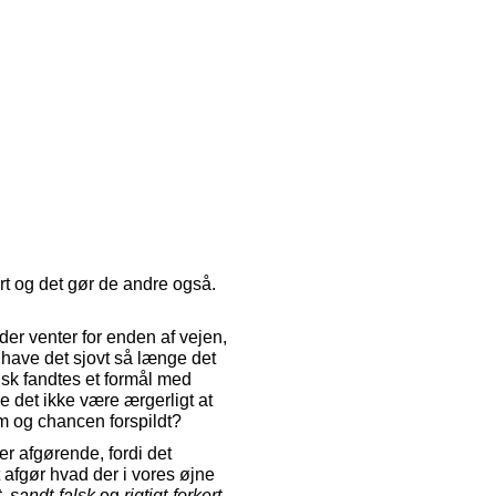
rt og det gør de andre også.
der venter for enden af vejen,
 have det sjovt så længe det
tisk fandtes et formål med
le det ikke være ærgerligt at
om og chancen forspildt?
r afgørende, fordi det
t afgør hvad der i vores øjne
t
,
sandt-falsk
og
rigtigt-forkert
.