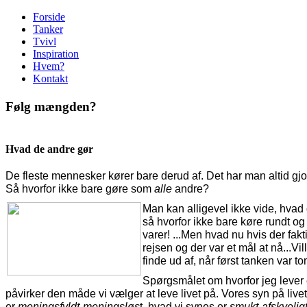
Forside
Tanker
Tvivl
Inspiration
Hvem?
Kontakt
Følg mængden?
Hvad de andre gør
De fleste mennesker kører bare derud af. Det har man altid gjo
Så hvorfor ikke bare gøre som
alle
andre?
Man kan alligevel ikke vide, hvad 
så hvorfor ikke bare køre rundt og
varer! ...Men hvad nu hvis der fak
rejsen og der var et mål at nå...Vil
finde ud af, når først tanken var t
Spørgsmålet om hvorfor jeg lever e
påvirker den måde vi vælger at leve livet på. Vores syn på live
er
meningsfyldt-meningsløs
t, hvad vi synes er
smukt-afskyelig